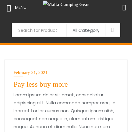
MENU
Skip
to
Search
content
February 21, 2021
Pay less buy more
Lorem ipsum dolor sit amet, consectetur
adipiscing elit. Nulla commodo semper arcu, id
laoreet tortor cursus non. Quisque ipsum nibh,
consequat non neque in, elementum tristique
neque. Aenean et diam nulla. Nunc nec sem